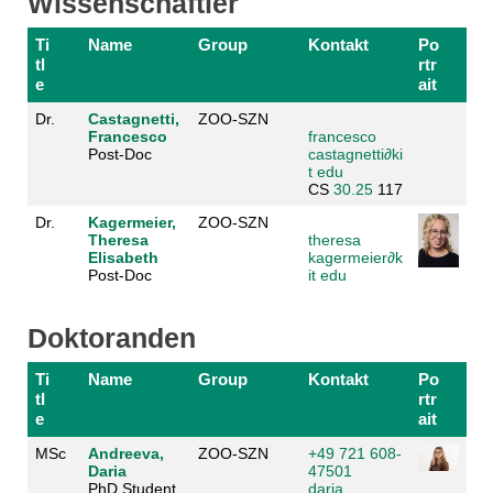
Wissenschaftler
Ti
Name
Group
Kontakt
Po
tl
rtr
e
ait
Dr.
Castagnetti,
ZOO-SZN
Francesco
francesco
Post-Doc
castagnetti
∂
ki
t edu
CS
30.25
117
Dr.
Kagermeier,
ZOO-SZN
Theresa
theresa
Elisabeth
kagermeier
∂
k
Post-Doc
it edu
Doktoranden
Ti
Name
Group
Kontakt
Po
tl
rtr
e
ait
MSc
Andreeva,
ZOO-SZN
+49 721 608-
Daria
47501
PhD Student
daria