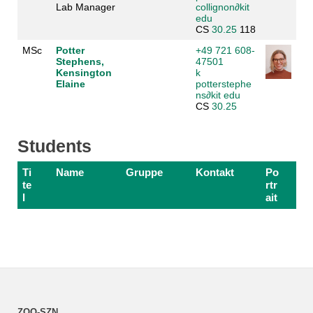
Lab Manager
collignon
∂
kit
edu
CS
30.25
118
MSc
Potter
+49 721 608-
Stephens,
47501
Kensington
k
Elaine
potterstephe
ns
∂
kit edu
CS
30.25
Students
Ti
Name
Gruppe
Kontakt
Po
te
rtr
l
ait
ZOO-SZN