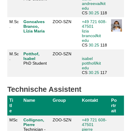
andreeva
∂
kit
edu
CS
30.25
118
M.Sc
Goncalves
ZOO-SZN
+49 721 608-
3DMM
.
Branco,
47501
2O
Lízia Maria
lizia
branco
∂
kit
edu
CS
30.25
118
M.Sc
Potthof,
ZOO-SZN
.
Isabel
isabel
PhD Student
potthof
∂
kit
edu
CS
30.25
117
Technische Assistent
Ti
Name
Group
Kontakt
Po
tl
rtr
e
ait
MSc
Collignon,
ZOO-SZN
+49 721 608-
Pierre
47501
Technician -
pierre