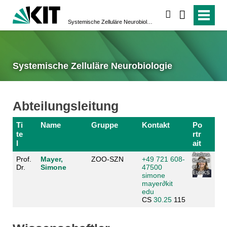
suchen
Systemische Zelluläre Neurobiologie
Systemische Zelluläre Neurobiologie
Abteilungsleitung
Ti
Name
Gruppe
Kontakt
Po
te
rtr
l
ait
Andrea
Prof.
Mayer,
ZOO-SZN
+49 721 608-
Kathed
Dr.
Simone
47500
er /
ELHKS
simone
mayer
∂
kit
edu
CS
30.25
115